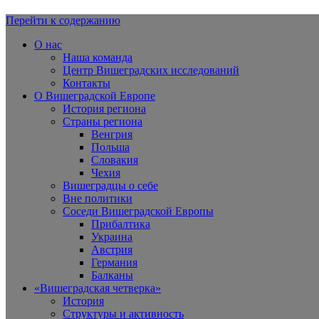
Перейти к содержанию
Вишеградская Европа
О нас
Наша команда
Центр Вишеградских исследований
Контакты
О Вишеградской Европе
История региона
Страны региона
Венгрия
Польша
Словакия
Чехия
Вишеградцы о себе
Вне политики
Соседи Вишеградской Европы
Прибалтика
Украина
Австрия
Германия
Балканы
«Вишеградская четверка»
История
Структуры и активность