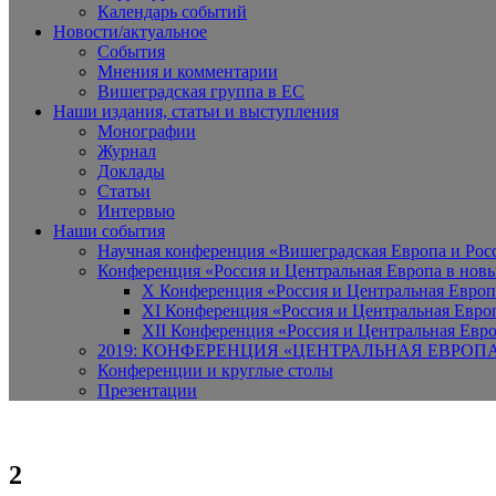
Календарь событий
Новости/актуальное
События
Мнения и комментарии
Вишеградская группа в ЕС
Наши издания, статьи и выступления
Монографии
Журнал
Доклады
Статьи
Интервью
Наши события
Научная конференция «Вишеградская Европа и Росси
Конференция «Россия и Центральная Европа в новы
X Конференция «Россия и Центральная Европ
XI Конференция «Россия и Центральная Евро
XII Конференция «Россия и Центральная Евро
2019: КОНФЕРЕНЦИЯ «ЦЕНТРАЛЬНАЯ ЕВРОП
Конференции и круглые столы
Презентации
2